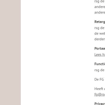
rsg de
andere
andere
Retarg
rsg de
de web
derden
Portaa
Lees h
Functi
rsg de
De FG 
Heeft 
fg@rs
Privac