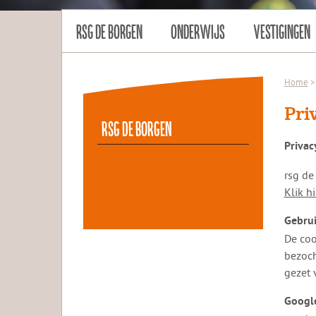
RSG DE BORGEN
ONDERWIJS
VESTIGINGEN
Home
>
Pri
rsg de Borgen
Privac
rsg de
Klik h
Gebrui
De coo
bezoch
gezet 
Google