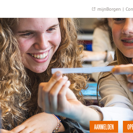
mijnBorgen
|
Con
AANMELDEN
OP