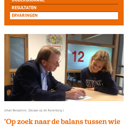
OUDERBIJDRAGE
RESULTATEN
ERVARINGEN
Johan Benjamins , Decaan op de Ronerborg
|
'Op zoek naar de balans tussen wie