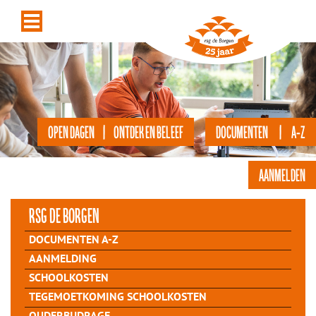
OPEN DAGEN | ONTDEK EN BELEEF
DOCUMENTEN | A-Z
AANMELDEN
rsg de Borgen
DOCUMENTEN A-Z
AANMELDING
SCHOOLKOSTEN
TEGEMOETKOMING SCHOOLKOSTEN