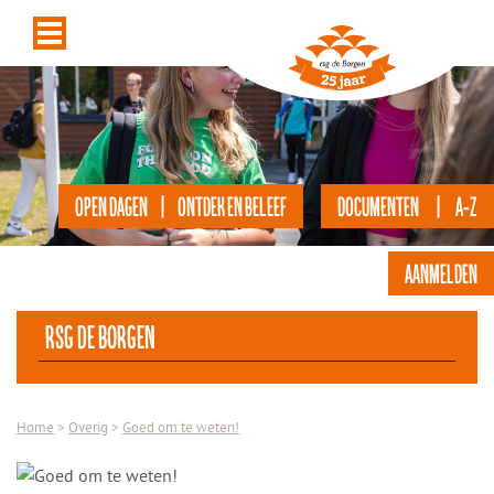
OPEN DAGEN | ONTDEK EN BELEEF
DOCUMENTEN | A-Z
AANMELDEN
rsg de Borgen
Home
>
Overig
>
Goed om te weten!