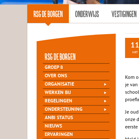
RSG DE BORGEN
ONDERWIJS
VESTIGINGEN
1
MRT
rsg de Borgen
GROEP 8
OVER ONS
Kom op
je van
ORGANISATIE
school
WERKEN BIJ
proefl
REGELINGEN
ONDERSTEUNING
Je oud
ANBI STATUS
onze d
NIEUWS
eerste
ERVARINGEN