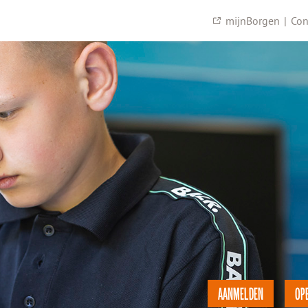
mijnBorgen
|
Con
AANMELDEN
OP