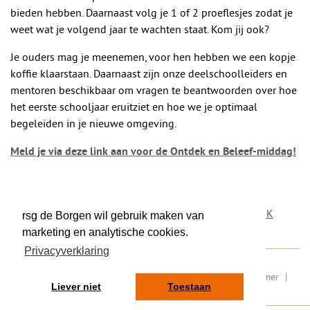
bieden hebben. Daarnaast volg je 1 of 2 proeflesjes zodat je
weet wat je volgend jaar te wachten staat. Kom jij ook?
Je ouders mag je meenemen, voor hen hebben we een kopje
koffie klaarstaan. Daarnaast zijn onze deelschoolleiders en
mentoren beschikbaar om vragen te beantwoorden over hoe
het eerste schooljaar eruitziet en hoe we je optimaal
begeleiden in je nieuwe omgeving.
Meld je via deze link aan voor de Ontdek en Beleef-middag!
DEEL DIT BERICHT
OP TWITTER
OP FACEBOOK
rsg de Borgen wil gebruik maken van
marketing en analytische cookies.
Privacyverklaring
RSIN/ fiscaal nummer: 8077.87.000
|
Sitemap
|
Disclaimer
|
Liever niet
Toestaan
Privacy
|
Contact