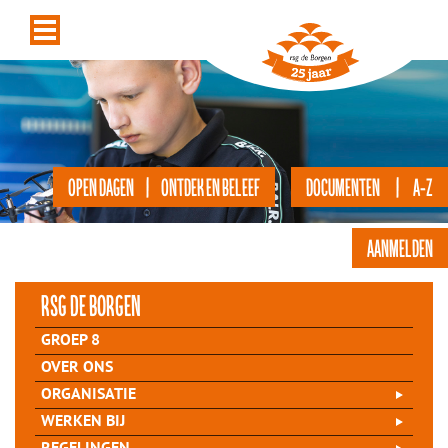
OPEN DAGEN | ONTDEK EN BELEEF
DOCUMENTEN | A-Z
AANMELDEN
rsg de Borgen
GROEP 8
OVER ONS
ORGANISATIE
WERKEN BIJ