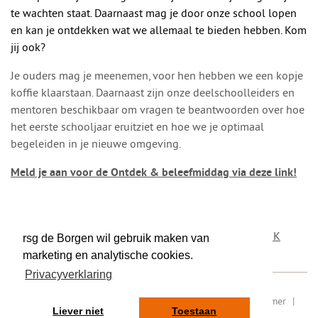
te wachten staat. Daarnaast mag je door onze school lopen
en kan je ontdekken wat we allemaal te bieden hebben. Kom
jij ook?
Je ouders mag je meenemen, voor hen hebben we een kopje
koffie klaarstaan. Daarnaast zijn onze deelschoolleiders en
mentoren beschikbaar om vragen te beantwoorden over hoe
het eerste schooljaar eruitziet en hoe we je optimaal
begeleiden in je nieuwe omgeving.
Meld je aan voor de Ontdek & beleefmiddag via deze link!
DEEL DIT BERICHT
OP TWITTER
OP FACEBOOK
rsg de Borgen wil gebruik maken van
marketing en analytische cookies.
Privacyverklaring
RSIN/ fiscaal nummer: 8077.87.000
|
Sitemap
|
Disclaimer
|
Liever niet
Toestaan
Privacy
|
Contact