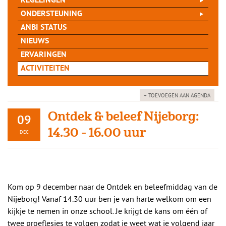
REGELINGEN
ONDERSTEUNING
ANBI STATUS
NIEUWS
ERVARINGEN
ACTIVITEITEN
+ TOEVOEGEN AAN AGENDA
Ontdek & beleef Nijeborg:
09
14.30 - 16.00 uur
DEC
Kom op 9 december naar de Ontdek en beleefmiddag van de
Nijeborg! Vanaf 14.30 uur ben je van harte welkom om een
kijkje te nemen in onze school. Je krijgt de kans om één of
twee proeflesjes te volgen zodat je weet wat je volgend jaar