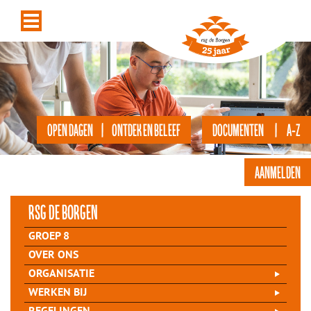
OPEN DAGEN | ONTDEK EN BELEEF
DOCUMENTEN | A-Z
AANMELDEN
rsg de Borgen
GROEP 8
OVER ONS
ORGANISATIE
WERKEN BIJ