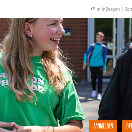
mijnBorgen
|
Con
AANMELDEN
OP