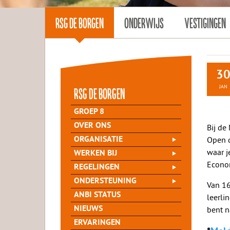
RSG DE BORGEN
ONDERWIJS
VESTIGINGEN
3
JAN
rsg de Borgen
GROEP 8
OVER ONS
Bij de
Open d
ORGANISATIE
waar j
WERKEN BIJ
Econom
REGELINGEN
ONDERSTEUNING
Van 16
ANBI STATUS
leerli
NIEUWS
bent n
ERVARINGEN