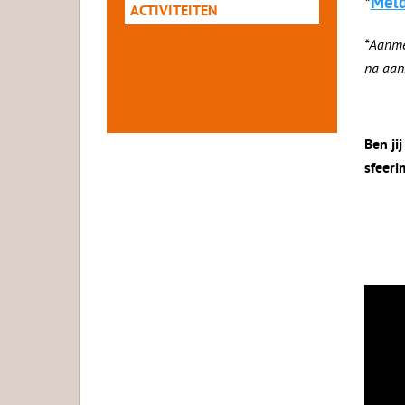
*
Meld
ACTIVITEITEN
*Aanmel
na aan
Ben ji
sfeeri