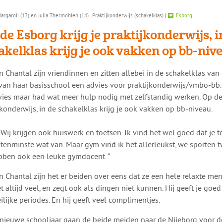
argaroli (13) en Julia Thermohlen (14) , Praktijkonderwijs (schakelklas)
|
Esborg
 de Esborg krijg je praktijkonderwijs, i
akelklas krijg je ook vakken op bb-niv
en Chantal zijn vriendinnen en zitten allebei in de schakelklas van
van haar basisschool een advies voor praktijkonderwijs/vmbo-bb
ies maar had wat meer hulp nodig met zelfstandig werken. Op de 
jkonderwijs, in de schakelklas krijg je ook vakken op bb-niveau.
“ Wij krijgen ook huiswerk en toetsen. Ik vind het wel goed dat je to
e tenminste wat van. Maar gym vind ik het allerleukst, we sporten 
ben ook een leuke gymdocent. “
en Chantal zijn het er beiden over eens dat ze een hele relaxte men
et altijd veel, en zegt ook als dingen niet kunnen. Hij geeft je goed
ilijke periodes. En hij geeft veel complimentjes.
 nieuwe schooljaar gaan de beide meiden naar de Nijeborg voor d