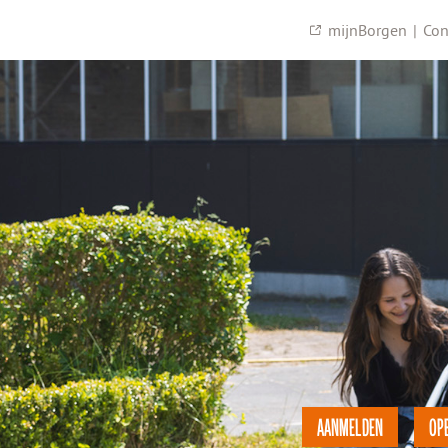
mijnBorgen
|
Con
AANMELDEN
OP