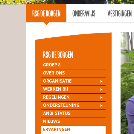
RSG DE BORGEN
ONDERWIJS
VESTIGINGEN
rsg de Borgen
GROEP 8
OVER ONS
ORGANISATIE
WERKEN BIJ
REGELINGEN
ONDERSTEUNING
ANBI STATUS
NIEUWS
ERVARINGEN