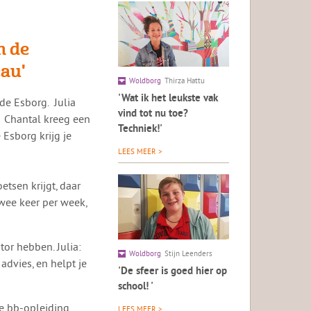
n de
eau'
Woldborg
Thirza Hattu
'Wat ik het leukste vak
 de Esborg. Julia
vind tot nu toe?
. Chantal kreeg een
Techniek!'
Esborg krijg je
LEES MEER >
etsen krijgt, daar
twee keer per week,
tor hebben. Julia:
Woldborg
Stijn Leenders
 advies, en helpt je
'De sfeer is goed hier op
school! '
e bb-opleiding.
LEES MEER >