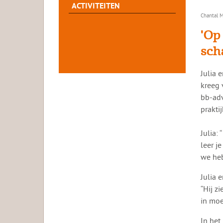
ACTIVITEITEN
Chantal M
'Op
sch
Julia 
kreeg 
bb-adv
prakti
Julia: 
leer j
we heb
Julia 
“Hij zi
in moe
In het