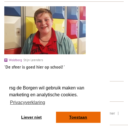
Woldborg
Stijn Leenders
'De sfeer is goed hier op school! '
LEES MEER >
rsg de Borgen wil gebruik maken van
LEES MEER ERVARINGEN >
marketing en analytische cookies.
Privacyverklaring
RSIN/ fiscaal nummer: 8077.87.000
|
Sitemap
|
Disclaimer
|
Liever niet
Toestaan
Privacy
|
Contact