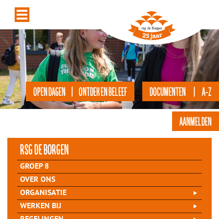
OPEN DAGEN | ONTDEK EN BELEEF
DOCUMENTEN | A-Z
AANMELDEN
rsg de Borgen
GROEP 8
OVER ONS
ORGANISATIE
WERKEN BIJ