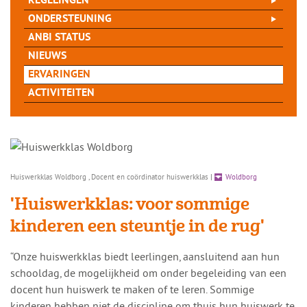
REGELINGEN
ONDERSTEUNING
ANBI STATUS
NIEUWS
ERVARINGEN
ACTIVITEITEN
Huiswerkklas Woldborg , Docent en coördinator huiswerkklas
|
Woldborg
'Huiswerkklas: voor sommige
kinderen een steuntje in de rug'
“Onze huiswerkklas biedt leerlingen, aansluitend aan hun
schooldag, de mogelijkheid om onder begeleiding van een
docent hun huiswerk te maken of te leren. Sommige
kinderen hebben niet de discipline om thuis hun huiswerk te