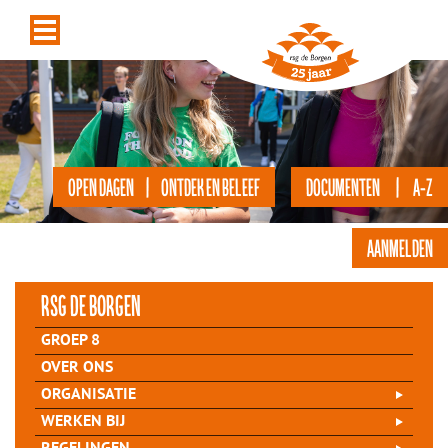
OPEN DAGEN | ONTDEK EN BELEEF
DOCUMENTEN | A-Z
AANMELDEN
rsg de Borgen
GROEP 8
OVER ONS
ORGANISATIE
WERKEN BIJ