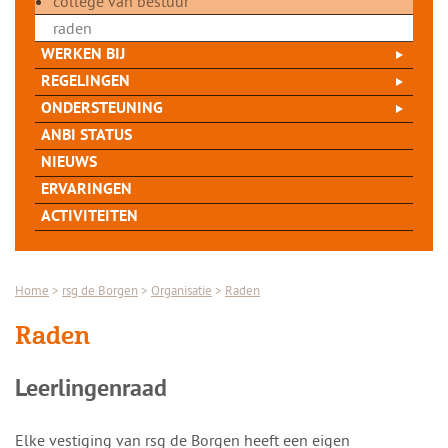
college van bestuur
raden
WERKEN BIJ
REGELINGEN
ONDERSTEUNING
ANBI STATUS
NIEUWS
ERVARINGEN
ACTIVITEITEN
Home
>
rsg de Borgen
>
Organisatie
>
Raden
Raden
Leerlingenraad
Elke vestiging van rsg de Borgen heeft een eigen