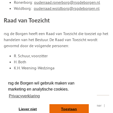
Ronerborg:
ouderraad.ronerborg@rsgdeborgen.nl
Woldborg:
ouderraad.woldborg@rsgdeborgen.nl
Raad van Toezicht
rsg de Borgen heeft een Raad van Toezicht die toeziet op het
handelen van het Bestuur. De Raad van Toezicht wordt
gevormd door de volgende personen:
R. Schuur, voorzitter
H. Both
K.H. Weening-Wedzinga
M.M. Andreae
W.R. Eijzenga
rsg de Borgen wil gebruik maken van
marketing en analytische cookies.
Privacyverklaring
RSIN/ fiscaal nummer: 8077.87.000
|
Sitemap
|
Disclaimer
|
Liever niet
Toestaan
Privacy
|
Contact