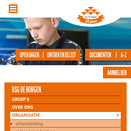
OPEN DAGEN | ONTDEK EN BELEEF
DOCUMENTEN | A-Z
AANMELDEN
rsg de Borgen
GROEP 8
OVER ONS
ORGANISATIE
schoolleiding