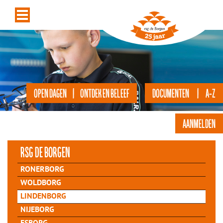
OPEN DAGEN | ONTDEK EN BELEEF
DOCUMENTEN | A-Z
AANMELDEN
rsg de Borgen
RONERBORG
WOLDBORG
LINDENBORG
NIJEBORG