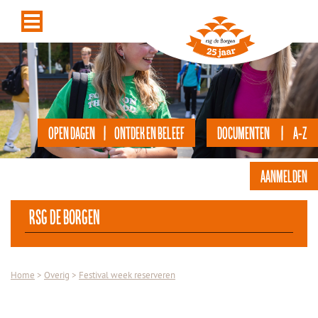
OPEN DAGEN | ONTDEK EN BELEEF
DOCUMENTEN | A-Z
AANMELDEN
rsg de Borgen
Home
>
Overig
>
Festival week reserveren