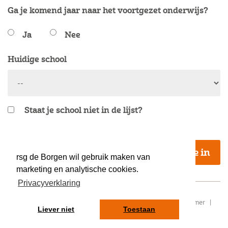
Ga je komend jaar naar het voortgezet onderwijs?
Ja
Nee
Huidige school
Staat je school niet in de lijst?
*Velden met een * zijn verplicht
Schrijf je in
rsg de Borgen wil gebruik maken van
marketing en analytische cookies.
Privacyverklaring
RSIN/ fiscaal nummer: 8077.87.000
|
Sitemap
|
Disclaimer
|
Liever niet
Toestaan
Privacy
|
Contact