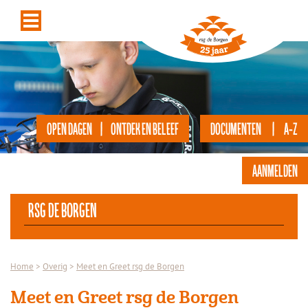
OPEN DAGEN | ONTDEK EN BELEEF
DOCUMENTEN | A-Z
AANMELDEN
rsg de Borgen
Home
>
Overig
>
Meet en Greet rsg de Borgen
Meet en Greet rsg de Borgen