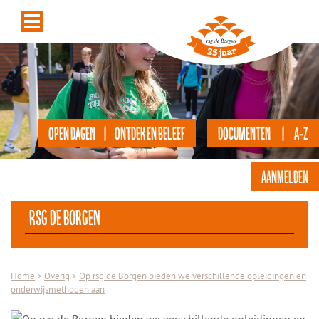
OPEN DAGEN | ONTDEK EN BELEEF
DOCUMENTEN | A-Z
AANMELDEN
rsg de Borgen
Home
>
Overig
>
Op rsg de Borgen bieden we verschillende opleidingen en
onderwijsmethoden aan