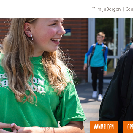
mijnBorgen
|
Con
AANMELDEN
OP