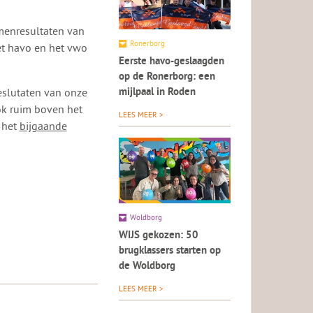
amenresultaten van
Ronerborg
het havo en het vwo
Eerste havo-geslaagden
op de Ronerborg: een
eslutaten van onze
mijlpaal in Roden
k ruim boven het
LEES MEER >
n het
bijgaande
Woldborg
WIJS gekozen: 50
brugklassers starten op
de Woldborg
LEES MEER >