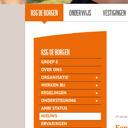
RSG DE BORGEN
ONDERWIJS
VESTIGINGEN
rsg de Borgen
GROEP 8
OVER ONS
ORGANISATIE
WERKEN BIJ
REGELINGEN
ONDERSTEUNING
ANBI STATUS
NIEUWS
19 januar
ERVARINGEN
Een