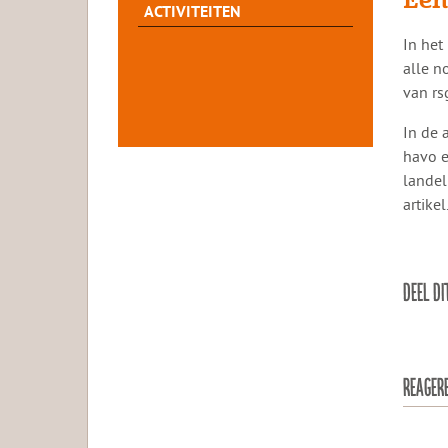
ACTIVITEITEN
​​In h
alle n
van rs
In de 
havo e
landel
artikel
DEEL DI
REAGER