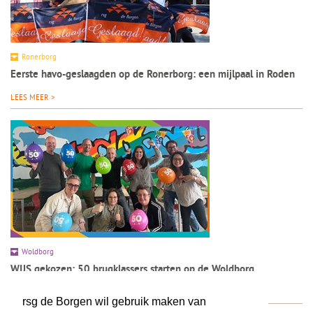
Ronerborg
Eerste havo-geslaagden op de Ronerborg: een mijlpaal in Roden
LEES MEER >
Woldborg
WIJS gekozen: 50 brugklassers starten op de Woldborg
LEES MEER >
rsg de Borgen wil gebruik maken van