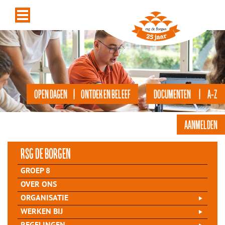
OPEN DAGEN | ONTDEK EN BELEEF
DOCUMENTEN | A-Z
AANMELDEN
rsg de Borgen
GROEP 8
OVER ONS
ORGANISATIE
WERKEN BIJ