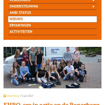
REGELINGEN
ONDERSTEUNING
ANBI STATUS
NIEUWS
ERVARINGEN
ACTIVITEITEN
Ronerborg
|
5 juli 2017