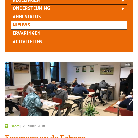
REGELINGEN
ONDERSTEUNING
ANBI STATUS
NIEUWS
ERVARINGEN
ACTIVITEITEN
Esborg
|
31 januari 2018