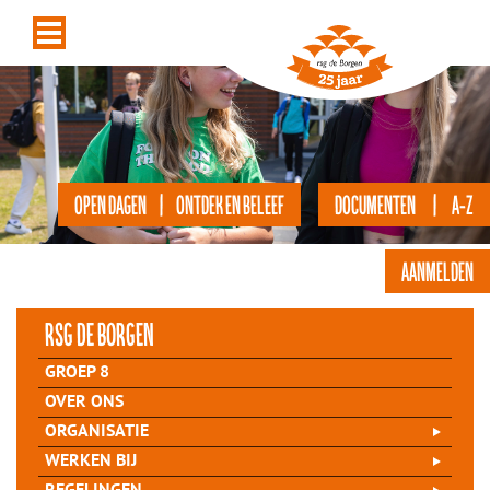
OPEN DAGEN | ONTDEK EN BELEEF
DOCUMENTEN | A-Z
AANMELDEN
rsg de Borgen
GROEP 8
OVER ONS
ORGANISATIE
WERKEN BIJ