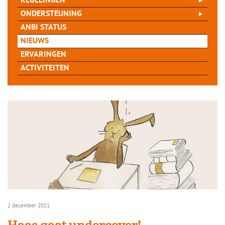
REGELINGEN
ONDERSTEUNING
ANBI STATUS
NIEUWS
ERVARINGEN
ACTIVITEITEN
2 december 2021