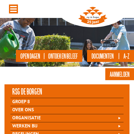
OPEN DAGEN | ONTDEK EN BELEEF
DOCUMENTEN | A-Z
AANMELDEN
rsg de Borgen
GROEP 8
OVER ONS
ORGANISATIE
WERKEN BIJ