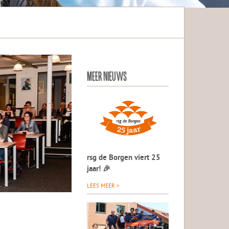
MEER NIEUWS
rsg de Borgen viert 25
jaar! 🎉
LEES MEER >