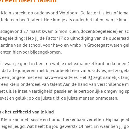
n Klein spreekt op ouderavond Woldborg. De factor i is iets of iema
 Iedereen heeft talent. Hoe kun je als ouder het talent van je kind
sdagavond 27 maart kwam Simon Klein, docent(begeleider) en sch
tbegeleiding: Heb jij de Factor i?’ op uitnodiging van de ouderraa
kantine van de school voor havo en vmbo in Grootegast waren ge
enten hiervoor bijeengekomen.
 is waar je goed in bent en wat je met extra inzet kunt herkennen. 
n dat alle jongeren, met bijvoorbeeld een vmbo-advies, net zo ge
ls een jongere met een havo-vwo-advies. Het IQ zegt namelijk lang n
 een klein onderdeel van talent. Aan de hand van verschillende 
het uit. Je inzet, vaardigheid, passie en je persoonlijke omgeving 
eval en geluk; op de juiste tijd, de juiste mensen ontmoeten.
rk het zelfbeeld van je kind
Klein kan met passie en humor herkenbaar vertellen. Hij laat je 
e eigen jeugd. Wat heeft bij jou gewerkt? Of niet. En waar ben jij g