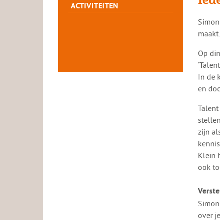
ACTIVITEITEN
​​Simo
maakt.
Op din
‘Talen
In de 
en doc
Talent
stelle
zijn a
kennis
Klein 
ook to
Verste
Simon 
over j