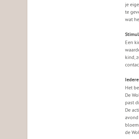
je eig
te gev
wat he
Stimul
Een ki
waarde
kind, 
contac
Iedere
Het be
De Wol
past d
De act
avond 
bloeme
de Wol