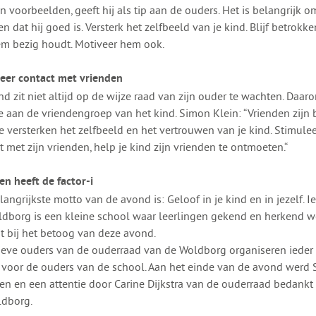
en voorbeelden, geeft hij als tip aan de ouders. Het is belangrijk o
en dat hij goed is. Versterk het zelfbeeld van je kind. Blijf betrokk
m bezig houdt. Motiveer hem ook.
eer contact met vrienden
nd zit niet altijd op de wijze raad van zijn ouder te wachten. Daar
 aan de vriendengroep van het kind. Simon Klein: “Vrienden zijn b
ze versterken het zelfbeeld en het vertrouwen van je kind. Stimule
t met zijn vrienden, help je kind zijn vrienden te ontmoeten.“
en heeft de factor-i
langrijkste motto van de avond is: Geloof in je kind en in jezelf. I
dborg is een kleine school waar leerlingen gekend en herkend 
it bij het betoog van deze avond.
ieve ouders van de ouderraad van de Woldborg organiseren ieder 
voor de ouders van de school. Aan het einde van de avond werd 
n en een attentie door Carine Dijkstra van de ouderraad bedankt 
dborg.