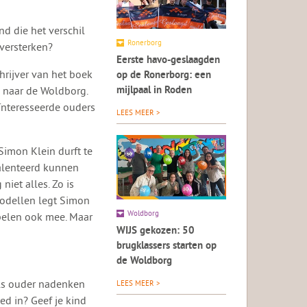
nd die het verschil
Ronerborg
 versterken?
Eerste havo-geslaagden
rijver van het boek
op de Ronerborg: een
d naar de Woldborg.
mijlpaal in Roden
ïnteresseerde ouders
LEES MEER >
Simon Klein durft te
talenteerd kunnen
iet alles. Zo is
modellen legt Simon
Woldborg
spelen ook mee. Maar
WIJS gekozen: 50
brugklassers starten op
de Woldborg
als ouder nadenken
LEES MEER >
oed in? Geef je kind