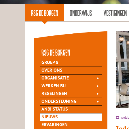
RSG DE BORGEN
ONDERWIJS
VESTIGINGEN
rsg de Borgen
GROEP 8
OVER ONS
ORGANISATIE
WERKEN BIJ
REGELINGEN
ONDERSTEUNING
ANBI STATUS
NIEUWS
Woldb
ERVARINGEN
Ied