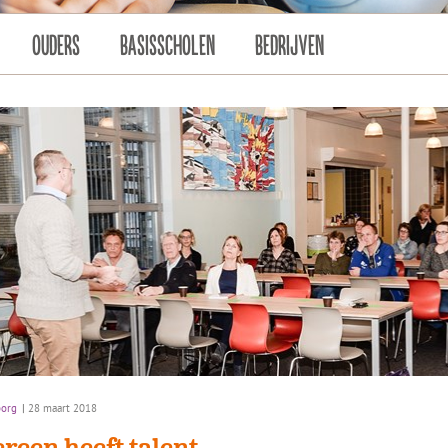
OUDERS
BASISSCHOLEN
BEDRIJVEN
org
|
28 maart 2018
ereen heeft talent