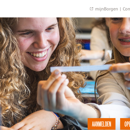
mijnBorgen
|
Con
AANMELDEN
OP