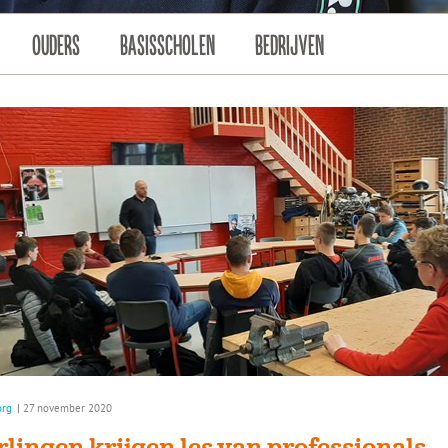
OUDERS
BASISSCHOLEN
BEDRIJVEN
org
|
27 november 2020
rlingen krijgen les van professionals