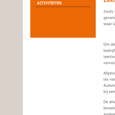
ACTIVITEITEN
​​Sind
gevari
waar l
Om de 
bedrij
leerli
vervol
Afgelo
les va
Automa
bij ee
De afw
benade
andere