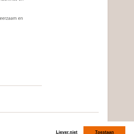
leerzaam en
tact
Liever niet
Toestaan