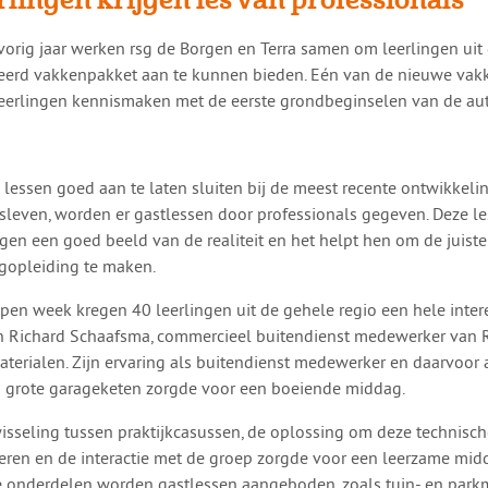
s vorig jaar werken rsg de Borgen en Terra samen om leerlingen uit
eerd vakkenpakket aan te kunnen bieden. Eén van de nieuwe vakk
eerlingen kennismaken met de eerste grondbeginselen van de aut
lessen goed aan te laten sluiten bij de meest recente ontwikkelin
fsleven, worden er gastlessen door professionals gegeven. Deze l
ngen een goed beeld van de realiteit en het helpt hen om de juist
gopleiding te maken.
pen week kregen 40 leerlingen uit de gehele regio een hele inte
n Richard Schaafsma, commercieel buitendienst medewerker van 
terialen. Zijn ervaring als buitendienst medewerker en daarvoor 
n grote garageketen zorgde voor een boeiende middag.
isseling tussen praktijkcasussen, de oplossing om deze technisc
ren en de interactie met de groep zorgde voor een leerzame mid
 onderdelen worden gastlessen aangeboden, zoals tuin- en park