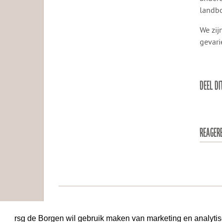
landb
We zij
gevari
DEEL DI
REAGER
RSI
rsg de Borgen wil gebruik maken van marketing en analyti