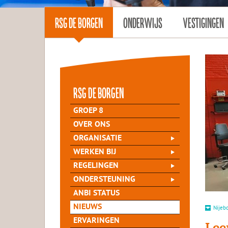
RSG DE BORGEN
ONDERWIJS
VESTIGINGEN
rsg de Borgen
GROEP 8
OVER ONS
ORGANISATIE
WERKEN BIJ
REGELINGEN
ONDERSTEUNING
ANBI STATUS
NIEUWS
Nijeb
ERVARINGEN
Lee