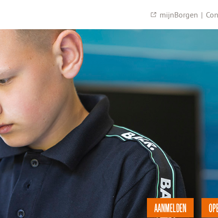
mijnBorgen
|
Con
AANMELDEN
OP