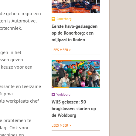
 de gehele regio een
Ronerborg
en is Automotive,
Eerste havo-geslaagden
otechniek.
op de Ronerborg: een
mijlpaal in Roden
LEES MEER >
gen in het
essen geven
e keuze voor een
ressante en leerzame
Rijpma
Woldborg
als werkplaats chef
WIJS gekozen: 50
brugklassers starten op
de Woldborg
he problemen te
LEES MEER >
dag. Ook voor
machines en