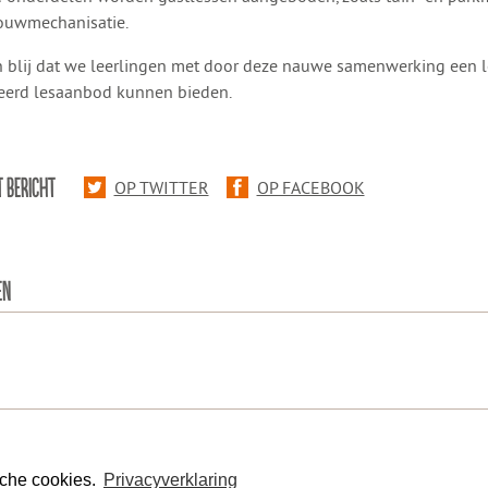
ouwmechanisatie.
n blij dat we leerlingen met door deze nauwe samenwerking een 
eerd lesaanbod kunnen bieden.
T BERICHT
OP TWITTER
OP FACEBOOK
EN
N/ fiscaal nummer: 8077.87.000
|
Sitemap
|
Disclaimer
|
Privacy
|
Con
sche cookies.
Privacyverklaring