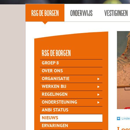
RSG DE BORGEN
ONDERWIJS
VESTIGINGEN
rsg de Borgen
GROEP 8
OVER ONS
ORGANISATIE
WERKEN BIJ
REGELINGEN
ONDERSTEUNING
ANBI STATUS
NIEUWS
Linde
ERVARINGEN
Lee