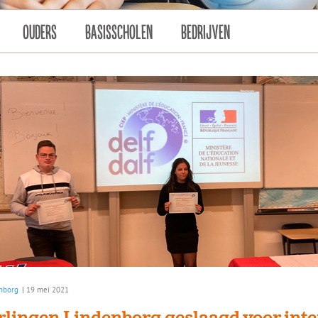
OUDERS
BASISSCHOLEN
BEDRIJVEN
nborg
|
19 mei 2021
rlingen Lindenborg geslaagd voor inte