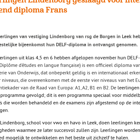
end diploma Frans
eerlingen van vestiging Lindenborg van rsg de Borgen in Leek he
estelijke bijeenkomst hun DELF-diploma in ontvangst genomen.
eerlingen uit klas 4,5 en 6 hebben afgelopen november hun DE
Diplôme d'études en langue française) is een officieel diploma
va
erie
van
Onderwijs, dat onbeperkt geldig is en internationaal erke
er niveaus, die overeenkomen met de eerste vier niveaus
van
het E
ntiekader
van
de Raad
van
Europa: A1, A2, B1 en B2. De
leerlingen
-programma gevolgd; dit is een programma speciaal voor middelba
s die worden behandeld en de examens zijn afgestemd op de int
ngen.
Lindenborg, school voor vwo en havo in Leek, doen leerlingen ken
gheden waarmee ze later succesvol zullen zijn. Leerlingen worde
ed mogelijk te ontwikkelen en het beste uit zichzelf te halen.