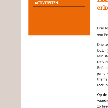
ACTIVITEITEN
erk
Drie l
een fe
Drie l
DELF (
Minist
uit vi
Refere
junior
thema'
leerli
Op de 
vaardi
zo bre