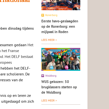
Ronerborg
Eerste havo-geslaagden
op de Ronerborg: een
bben dinsdag tijdens
mijlpaal in Roden
LEES MEER >
LF-examen gedaan
Het
n
het Franse
nd. Het DELF bestaat
uropees
 hebben het DELF-
re scholieren. De
Woldborg
eresses
van
de
WIJS gekozen: 50
brugklassers starten op
de Woldborg
nis op en leren ze
n uitgedaagd om zich
LEES MEER >