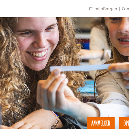
mijnBorgen
|
Con
AANMELDEN
OP