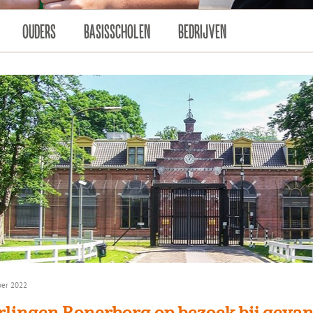
OUDERS
BASISSCHOLEN
BEDRIJVEN
er 2022
rlingen Ronerborg op bezoek bij geva