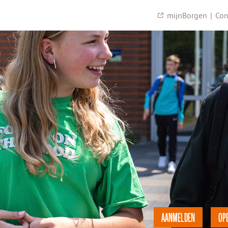
mijnBorgen
|
Con
AANMELDEN
OP