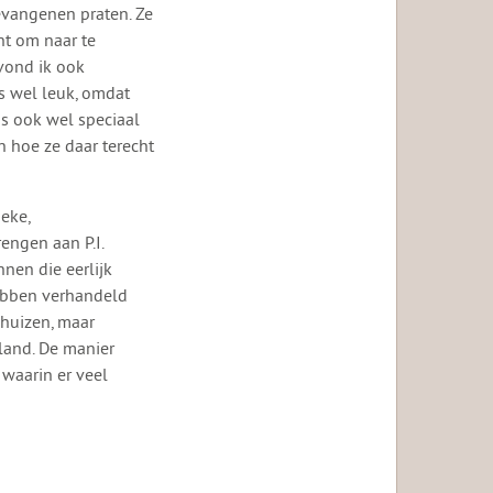
evangenen praten. Ze
nt om naar te
vond ik ook
as wel leuk, omdat
s ook wel speciaal
 hoe ze daar terecht
eke,
engen aan P.I.
nen die eerlijk
ebben verhandeld
nhuizen, maar
land. De manier
 waarin er veel