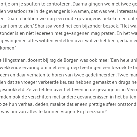
ortje om je spullen te controleren. Daarna gingen we met twee g
den waardoor ze in de gevangenis kwamen, dat was wel interessa
ren. Daarna hebben we nog een oude gevangenis bekeken en dat 
ssant om te zien." Sharissa vond het een bijzonder bezoek: "Het w
jzonder is en niet iedereen met gevangenen mag praten. En het wa
 gevangenen alles wilden vertellen over wat ze hebben gedaan en
ekomen."
e Hingstman, docent bij rsg de Borgen was ook mee: "Een hele uni
wekkende ervaring om met een groep leerlingen een bezoek te br
eem en daar verhalen te horen van twee gedetineerden. Twee man
den dat ze vroeger verkeerde keuzes hebben gemaakt en drugs h
gesmokkeld. Ze vertelden over het leven in de gevangenis in Vee
den ook de verschillen met andere gevangenissen in het buiten
 ze hun verhaal deden, maakte dat er een prettige sfeer ontstond
 was om van alles te kunnen vragen. Erg leerzaam!"