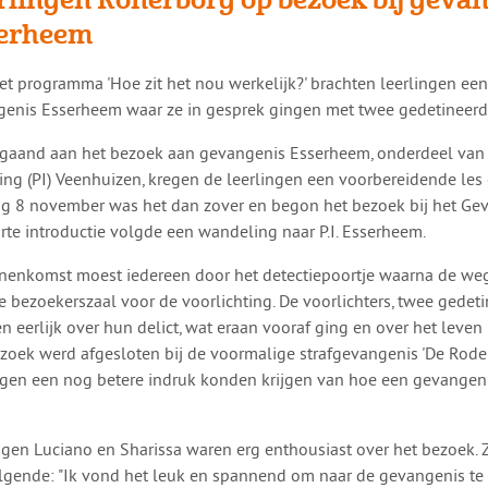
erheem
 het programma 'Hoe zit het nou werkelijk?' brachten leerlingen ee
enis Esserheem waar ze in gesprek gingen met twee gedetineerd
gaand aan het bezoek aan gevangenis Esserheem, onderdeel van P
ting (PI) Veenhuizen, kregen de leerlingen een voorbereidende les
g 8 november was het dan zover en begon het bezoek bij het G
rte introductie volgde een wandeling naar P.I. Esserheem.
nnenkomst moest iedereen door het detectiepoortje waarna de we
e bezoekerszaal voor de voorlichting. De voorlichters, twee gedet
n eerlijk over hun delict, wat eraan vooraf ging en over het leven
zoek werd afgesloten bij de voormalige strafgevangenis 'De Rode
ngen een nog betere indruk konden krijgen van hoe een gevangen
.
ngen Luciano en Sharissa waren erg enthousiast over het bezoek. 
lgende: "Ik vond het leuk en spannend om naar de gevangenis te 