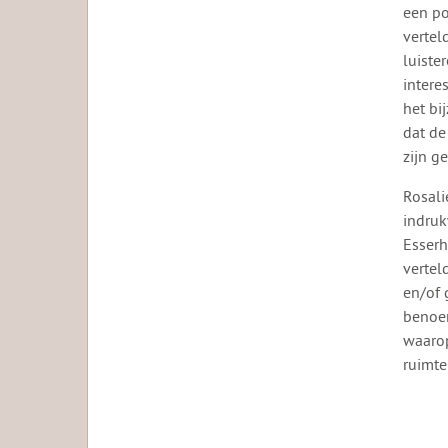
een po
vertel
luiste
intere
het bi
dat de
zijn g
Rosali
indruk
Esserh
vertel
en/of 
benoem
waarop
ruimte