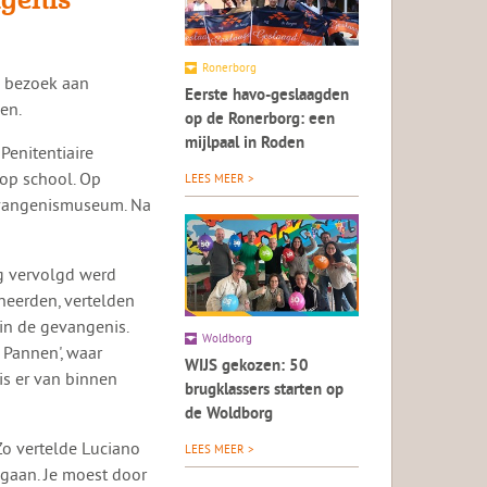
Ronerborg
n bezoek aan
Eerste havo-geslaagden
en.
op de Ronerborg: een
mijlpaal in Roden
enitentiaire
 op school. Op
LEES MEER >
evangenismuseum. Na
g vervolgd werd
ineerden, vertelden
 in de gevangenis.
Woldborg
 Pannen', waar
WIJS gekozen: 50
is er van binnen
brugklassers starten op
de Woldborg
Zo vertelde Luciano
LEES MEER >
gaan. Je moest door