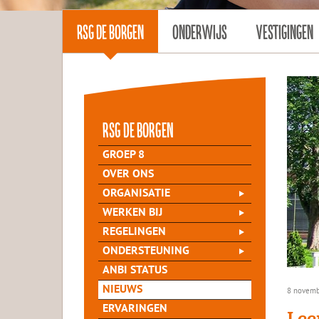
RSG DE BORGEN
ONDERWIJS
VESTIGINGEN
rsg de Borgen
GROEP 8
OVER ONS
ORGANISATIE
WERKEN BIJ
REGELINGEN
ONDERSTEUNING
ANBI STATUS
NIEUWS
8 novemb
ERVARINGEN
Lee