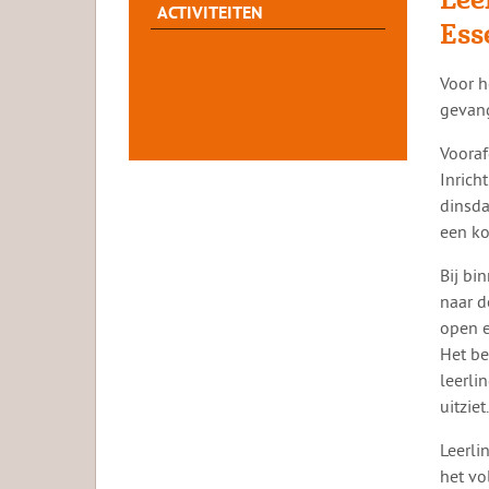
ACTIVITEITEN
Ess
​​Voor
gevang
Vooraf
Inrich
dinsda
een ko
Bij bi
naar d
open e
Het be
leerli
uitziet
Leerli
het vo