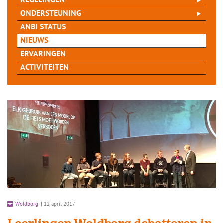
REGELINGEN
ONDERSTEUNING
ANBI STATUS
NIEUWS
ERVARINGEN
ACTIVITEITEN
Woldborg
|
12 april 2017