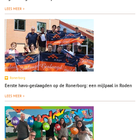
LEES MEER >
Ronerborg
Eerste havo-geslaagden op de Ronerborg: een mijlpaal in Roden
LEES MEER >