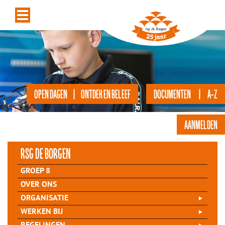
OPEN DAGEN | ONTDEK EN BELEEF
DOCUMENTEN | A-Z
AANMELDEN
rsg de Borgen
GROEP 8
OVER ONS
ORGANISATIE
WERKEN BIJ