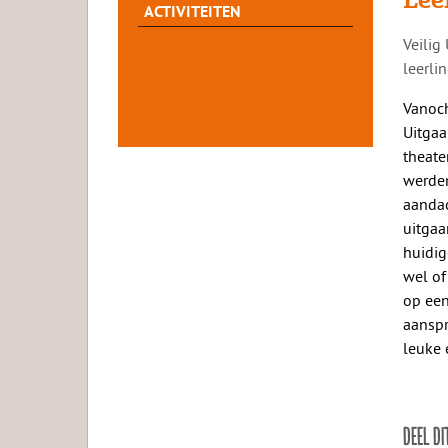
ACTIVITEITEN
​​Veil
leerli
Vanoch
Uitgaa
theate
werden
aandac
uitgaa
huidig
wel of
op een
aanspr
leuke 
DEEL DI