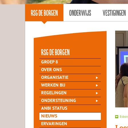
RSG DE BORGEN
ONDERWIJS
VESTIGINGEN
rsg de Borgen
GROEP 8
OVER ONS
ORGANISATIE
WERKEN BIJ
REGELINGEN
ONDERSTEUNING
ANBI STATUS
NIEUWS
Esbor
ERVARINGEN
Lee