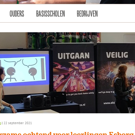
OUDERS
BASISSCHOLEN
BEDRIJVEN
g
|
22 september 2021
rzame ochtend voor leerlingen Esborg