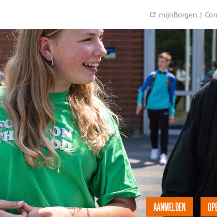
mijnBorgen
|
Con
AANMELDEN
OP