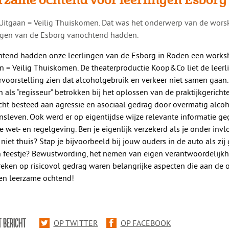
ig Uitgaan = Veilig Thuiskomen. Dat was het onderwerp van de wor
ngen van de Esborg vanochtend hadden.
tend hadden onze leerlingen van de Esborg in Roden een worksh
n = Veilig Thuiskomen. De theaterproductie Koop&Co liet de leerl
rvoorstelling zien dat alcoholgebruik en verkeer niet samen gaan.
 als “regisseur” betrokken bij het oplossen van de praktijkgericht
ht besteed aan agressie en asociaal gedrag door overmatig alcoh
nsleven. Ook werd er op eigentijdse wijze relevante informatie g
e wet- en regelgeving. Ben je eigenlijk verzekerd als je onder invl
 niet thuis? Stap je bijvoorbeeld bij jouw ouders in de auto als z
 feestje? Bewustwording, het nemen van eigen verantwoordelijkh
eken op risicovol gedrag waren belangrijke aspecten die aan de
en leerzame ochtend!
T BERICHT
OP TWITTER
OP FACEBOOK