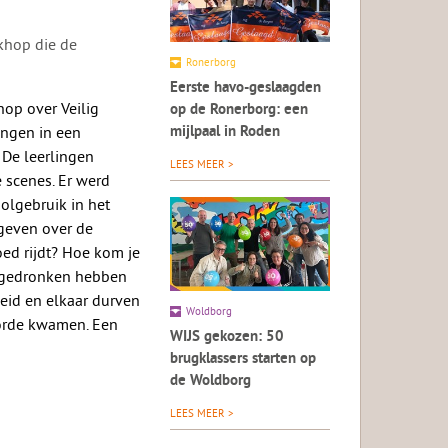
skhop die de
Ronerborg
Eerste havo-geslaagden
op over Veilig
op de Ronerborg: een
ingen in een
mijlpaal in Roden
 De leerlingen
LEES MEER >
e scenes. Er werd
olgebruik in het
egeven over de
oed rijdt? Hoe kom je
ij gedronken hebben
eid en elkaar durven
Woldborg
 orde kwamen. Een
WIJS gekozen: 50
brugklassers starten op
de Woldborg
LEES MEER >