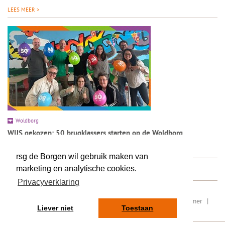
LEES MEER >
Woldborg
WIJS gekozen: 50 brugklassers starten op de Woldborg
LEES MEER >
rsg de Borgen wil gebruik maken van
marketing en analytische cookies.
Privacyverklaring
RSIN/ fiscaal nummer: 8077.87.000
|
Sitemap
|
Disclaimer
|
Liever niet
Toestaan
Privacy
|
Contact