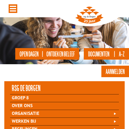
OPEN DAGEN | ONTDEK EN BELEEF
DOCUMENTEN | A-Z
AANMELDEN
rsg de Borgen
GROEP 8
OVER ONS
ORGANISATIE
WERKEN BIJ