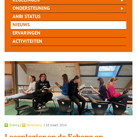
REGELINGEN
ONDERSTEUNING
ANBI STATUS
NIEUWS
ERVARINGEN
ACTIVITEITEN
Esborg
|
Ronerborg
|
10 maart 2024