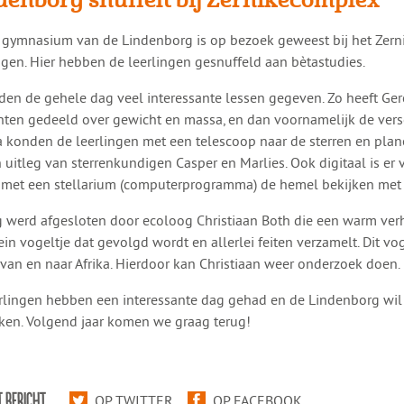
 3 gymnasium van de Lindenborg is op bezoek geweest bij het Zer
gen. Hier hebben de leerlingen gesnuffeld aan bètastudies.
den de gehele dag veel interessante lessen gegeven. Zo heeft Ge
ten gedeeld over gewicht en massa, en dan voornamelijk de versc
 konden de leerlingen met een telescoop naar de sterren en plane
 uitleg van sterrenkundigen Casper en Marlies. Ook digitaal is er 
 met een stellarium (computerprogramma) de hemel bekijken met 
 werd afgesloten door ecoloog Christiaan Both die een warm verh
ein vogeltje dat gevolgd wordt en allerlei feiten verzamelt. Dit v
 van en naar Afrika. Hierdoor kan Christiaan weer onderzoek doen.
rlingen hebben een interessante dag gehad en de Lindenborg wil 
en. Volgend jaar komen we graag terug!
T BERICHT
OP TWITTER
OP FACEBOOK