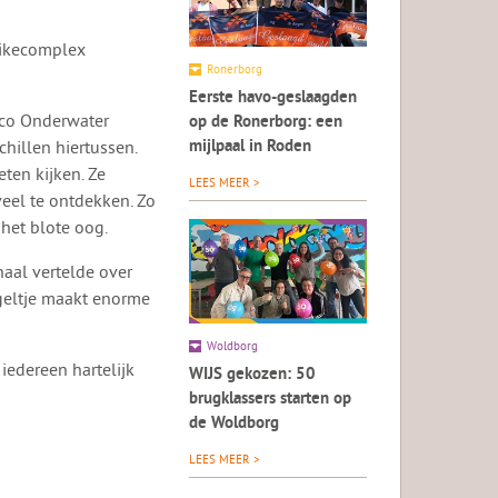
nikecomplex
Ronerborg
Eerste havo-geslaagden
rco Onderwater
op de Ronerborg: een
hillen hiertussen.
mijlpaal in Roden
ten kijken. Ze
LEES MEER >
veel te ontdekken. Zo
het blote oog.
aal vertelde over
ogeltje maakt enorme
Woldborg
iedereen hartelijk
WIJS gekozen: 50
brugklassers starten op
de Woldborg
LEES MEER >