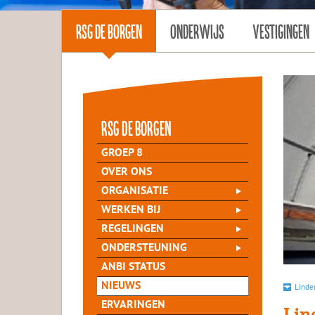
RSG DE BORGEN
ONDERWIJS
VESTIGINGEN
rsg de Borgen
GROEP 8
OVER ONS
ORGANISATIE
WERKEN BIJ
REGELINGEN
ONDERSTEUNING
ANBI STATUS
NIEUWS
Linde
ERVARINGEN
Lin