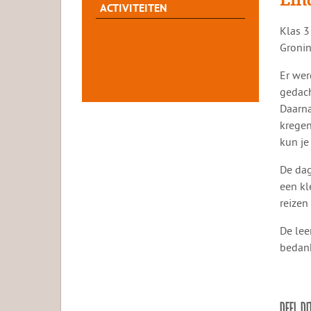
ACTIVITEITEN
​​Klas
Gronin
Er wer
gedach
Daarna
kregen
kun je
De dag
een kl
reizen
De lee
bedank
DEEL DI