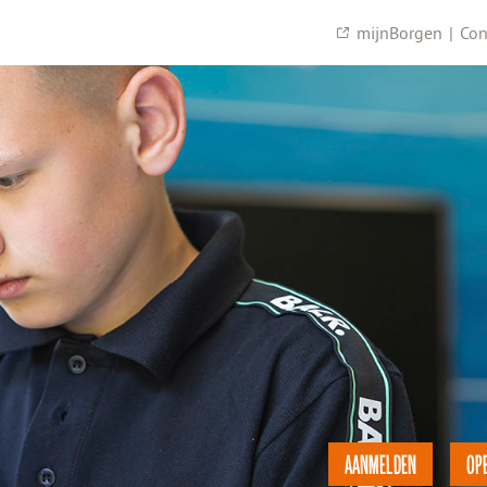
mijnBorgen
|
Con
AANMELDEN
OP