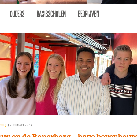
OUDERS
BASISSCHOLEN
BEDRIJVEN
borg
|
7 februari 2023
uw op de Ronerborg – havo bovenbou