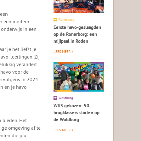
 een
Ronerborg
er een modern
Eerste havo-geslaagden
onderwijs in een
op de Ronerborg: een
mijlpaal in Roden
r je het liefst je
LEES MEER >
avo-leerlingen. Zij
elukkig verandert
 havo voor de
ervolgens in 2024
en en je havo
Woldborg
WIJS gekozen: 50
brugklassers starten op
 bieden. Het
de Woldborg
lige omgeving af te
LEES MEER >
enten die jou