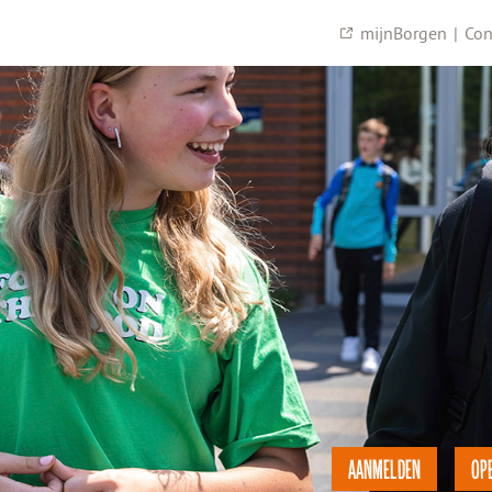
mijnBorgen
|
Con
AANMELDEN
OP