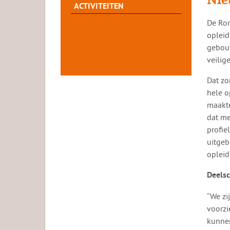
ACTIVITEITEN
​​De R
opleid
gebouw
veilig
Dat zo
hele o
maakte
dat me
profie
uitgeb
opleid
Deelsc
“We zi
voorzi
kunnen