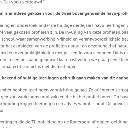
. Dat voelt vertrouwd.”
 is er alleen gekozen voor de twee bovengenoemde havo-profi
varing en onderzoek onder de huidige derdejaars havo leerlingen
 veel gekozen profielen zijn. De invulling van deze profielen pas
 school, waar samenwerking, vrijheid en verantwoordelijkheid be
Voor het aanbieden van de profielen natuur en gezondheid of natu
chikken over praktijklokalen met passende voorzieningen. Dit is ni
eren in een bestaand gebouw. Daarnaast willen we graag een klei
n, waar echt contact is met de leerlingen.
al bekend of huidige leerlingen gebruik gaan maken van dit aanb
ember hebben leerlingen voorlichting gehad. Ze oriënteren zich o
lgen van workshops rond vakken die bij het profiel horen. Op basi
khouding krijgen leerlingen een advies vanuit school. Dit advies i
d.
eerlingen die de TL-opleiding op de Ronerborg afronden, geldt nat