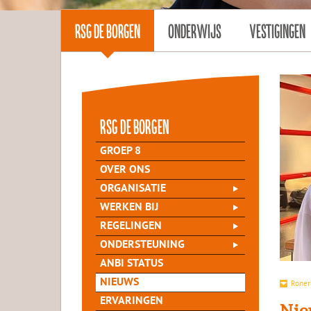
RSG DE BORGEN
ONDERWIJS
VESTIGINGEN
rsg de Borgen
GROEP 8
OVER ONS
ORGANISATIE
WERKEN BIJ
REGELINGEN
ONDERSTEUNING
ANBI STATUS
NIEUWS
Roner
ERVARINGEN
Nie