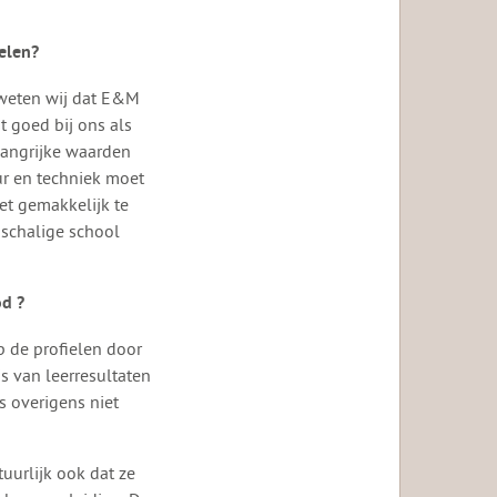
elen?
 weten wij dat E&M
t goed bij ons als
langrijke waarden
ur en techniek moet
et gemakkelijk te
nschalige school
od ?
p de profielen door
s van leerresultaten
s overigens niet
uurlijk ook dat ze