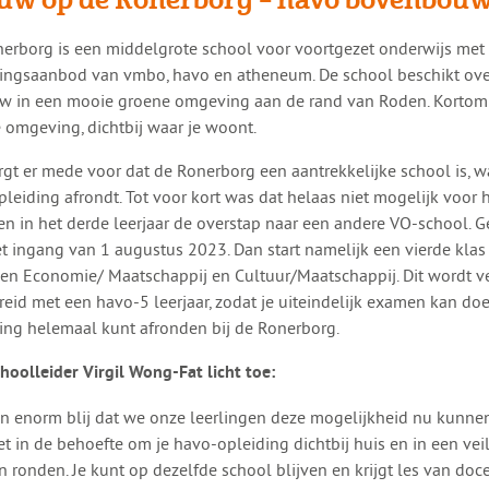
onerborg is een middelgrote school voor voortgezet onderwijs met
ingsaanbod van vmbo, havo en atheneum. De school beschikt ov
 in een mooie groene omgeving aan de rand van Roden. Kortom 
e omgeving, dichtbij waar je woont.
rgt er mede voor dat de Ronerborg een aantrekkelijke school is, waa
pleiding afrondt. Tot voor kort was dat helaas niet mogelijk voor h
n in het derde leerjaar de overstap naar een andere VO-school. G
t ingang van 1 augustus 2023. Dan start namelijk een vierde klas
len Economie/ Maatschappij en Cultuur/Maatschappij. Dit wordt v
reid met een havo-5 leerjaar, zodat je uiteindelijk examen kan do
ing helemaal kunt afronden bij de Ronerborg.
hoolleider Virgil Wong-Fat licht toe:
jn enorm blij dat we onze leerlingen deze mogelijkheid nu kunnen
et in de behoefte om je havo-opleiding dichtbij huis en in een vei
 ronden. Je kunt op dezelfde school blijven en krijgt les van doc