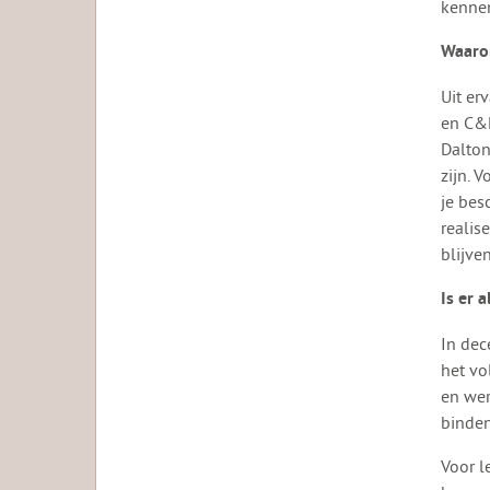
kennen
Waarom
Uit er
en C&M
Dalton
zijn. 
je bes
realis
blijve
Is er 
In dec
het vo
en wer
binden
Voor l