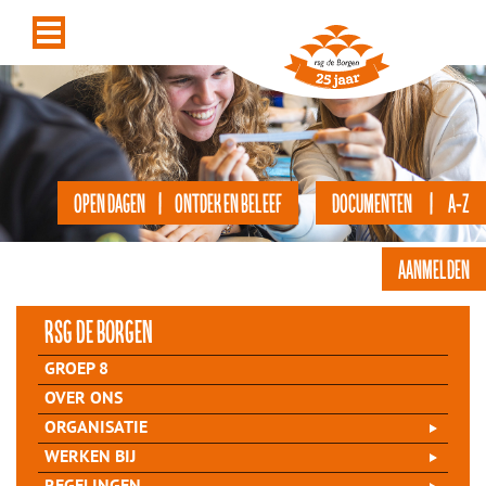
OPEN DAGEN | ONTDEK EN BELEEF
DOCUMENTEN | A-Z
AANMELDEN
rsg de Borgen
GROEP 8
OVER ONS
ORGANISATIE
WERKEN BIJ