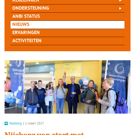
REGELINGEN
ONDERSTEUNING
ANBI STATUS
NIEUWS
ERVARINGEN
ACTIVITEITEN
Nijeborg
|
1 maart 2017