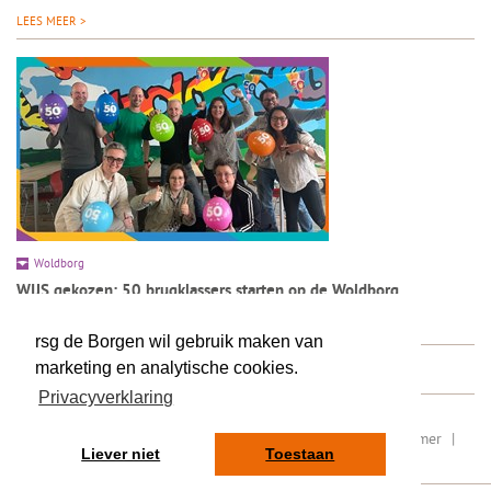
LEES MEER >
Woldborg
WIJS gekozen: 50 brugklassers starten op de Woldborg
LEES MEER >
rsg de Borgen wil gebruik maken van
marketing en analytische cookies.
Privacyverklaring
RSIN/ fiscaal nummer: 8077.87.000
|
Sitemap
|
Disclaimer
|
Liever niet
Toestaan
Privacy
|
Contact