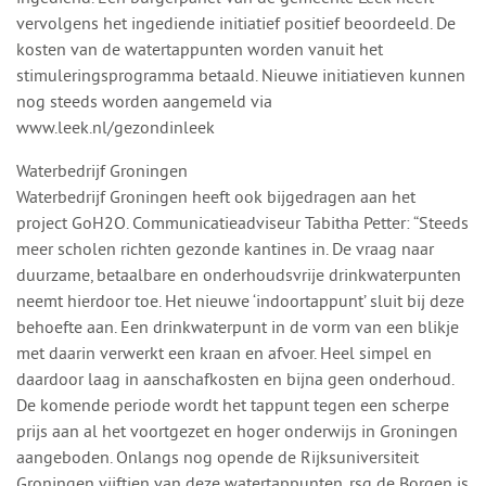
vervolgens het ingediende initiatief positief beoordeeld. De
kosten van de watertappunten worden vanuit het
stimuleringsprogramma betaald. Nieuwe initiatieven kunnen
nog steeds worden aangemeld via
www.leek.nl/gezondinleek
Waterbedrijf Groningen
Waterbedrijf Groningen heeft ook bijgedragen aan het
project GoH2O. Communicatieadviseur Tabitha Petter: “Steeds
meer scholen richten gezonde kantines in. De vraag naar
duurzame, betaalbare en onderhoudsvrije drinkwaterpunten
neemt hierdoor toe. Het nieuwe ‘indoortappunt’ sluit bij deze
behoefte aan. Een drinkwaterpunt in de vorm van een blikje
met daarin verwerkt een kraan en afvoer. Heel simpel en
daardoor laag in aanschafkosten en bijna geen onderhoud.
De komende periode wordt het tappunt tegen een scherpe
prijs aan al het voortgezet en hoger onderwijs in Groningen
aangeboden. Onlangs nog opende de Rijksuniversiteit
Groningen vijftien van deze watertappunten. rsg de Borgen is