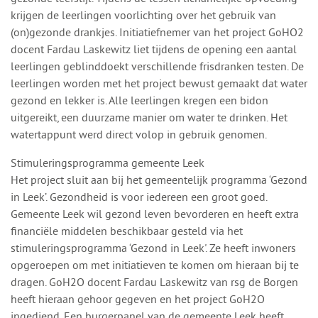
krijgen de leerlingen voorlichting over het gebruik van
(on)gezonde drankjes. Initiatiefnemer van het project GoHO2
docent Fardau Laskewitz liet tijdens de opening een aantal
leerlingen geblinddoekt verschillende frisdranken testen. De
leerlingen worden met het project bewust gemaakt dat water
gezond en lekker is. Alle leerlingen kregen een bidon
uitgereikt, een duurzame manier om water te drinken. Het
watertappunt werd direct volop in gebruik genomen.
Stimuleringsprogramma gemeente Leek
Het project sluit aan bij het gemeentelijk programma ‘Gezond
in Leek’. Gezondheid is voor iedereen een groot goed.
Gemeente Leek wil gezond leven bevorderen en heeft extra
financiële middelen beschikbaar gesteld via het
stimuleringsprogramma ‘Gezond in Leek'. Ze heeft inwoners
opgeroepen om met initiatieven te komen om hieraan bij te
dragen. GoH2O docent Fardau Laskewitz van rsg de Borgen
heeft hieraan gehoor gegeven en het project GoH2O
ingediend. Een burgerpanel van de gemeente Leek heeft