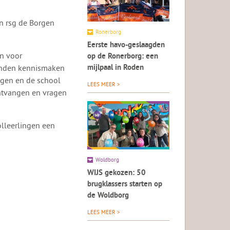
an rsg de Borgen
Ronerborg
Eerste havo-geslaagden
n voor
op de Ronerborg: een
konden kennismaken
mijlpaal in Roden
lgen en de school
LEES MEER >
ntvangen en vragen
lleerlingen een
Woldborg
WIJS gekozen: 50
brugklassers starten op
de Woldborg
LEES MEER >