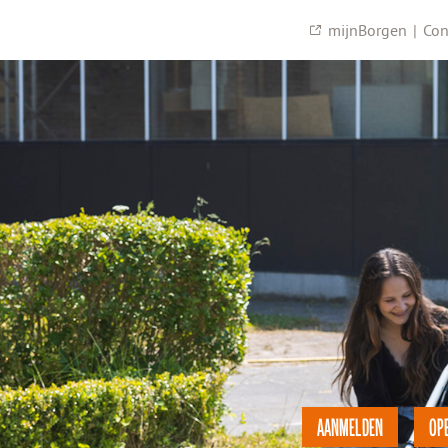
mijnBorgen
|
Con
AANMELDEN
OP