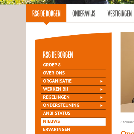
RSG DE BORGEN
ONDERWIJS
VESTIGINGEN
rsg de Borgen
GROEP 8
OVER ONS
ORGANISATIE
WERKEN BIJ
REGELINGEN
ONDERSTEUNING
ANBI STATUS
NIEUWS
6 februar
ERVARINGEN
Ope