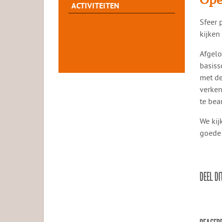
ACTIVITEITEN
​​Sfee
kijken
Afgelo
basiss
met de
verken
te bea
We kij
goede 
DEEL DI