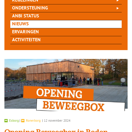
REGELINGEN
ONDERSTEUNING
ANBI STATUS
NIEUWS
ERVARINGEN
ACTIVITEITEN
Esborg
|
Ronerborg
|
12 november 2024