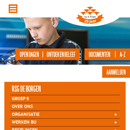
OPEN DAGEN | ONTDEK EN BELEEF
DOCUMENTEN | A-Z
AANMELDEN
rsg de Borgen
GROEP 8
OVER ONS
ORGANISATIE
WERKEN BIJ