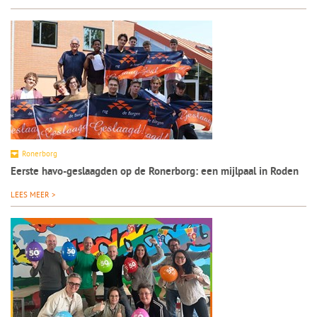
Ronerborg
Eerste havo-geslaagden op de Ronerborg: een mijlpaal in Roden
LEES MEER >