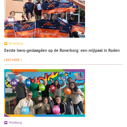
Ronerborg
Eerste havo-geslaagden op de Ronerborg: een mijlpaal in Roden
LEES MEER >
Woldborg