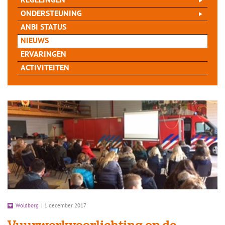
REGELINGEN
ONDERSTEUNING
ANBI STATUS
NIEUWS
ERVARINGEN
ACTIVITEITEN
Woldborg
|
1 december 2017