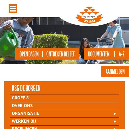
OPEN DAGEN | ONTDEK EN BELEEF
DOCUMENTEN | A-Z
AANMELDEN
rsg de Borgen
GROEP 8
OVER ONS
ORGANISATIE
WERKEN BIJ